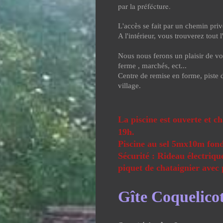
par la préfécture.
L'accès se fait par un chemin priv
A l'intérieur, vous trouverez tout
Nous nous ferons un plaisir de vou
ferme , marchés, ect...
Centre de remise en forme, piste d
village.
La piscine est ouverte et c
19h.
Piscine au sel 5mx10m fond
Sécurité : Rideau électrique
piquet de chataignier avec p
Gîte Coquelico