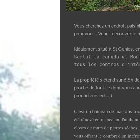
Vous cherchez un endroit paisibl
déalement situé à St Genies, en
I
Sarlat la caneda et Mon
tous les centres d'inté
La propriété s étend sur 6.5h de 
proche de tout ce dont vous au
producteurs,ect... )
C est un hameau de maisons tout
été rénové en respectant l'authenti
closes de murs de pierres sêches, 
vous offrant le confort d'un intér