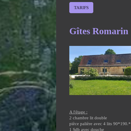
TARIFS
Gîtes Romarin
Chambre 
Salle de bain d
A l'étage :
2 chambre lit double
pièce palière avec 4 lits 90*190.*
1 Sdb avec douche