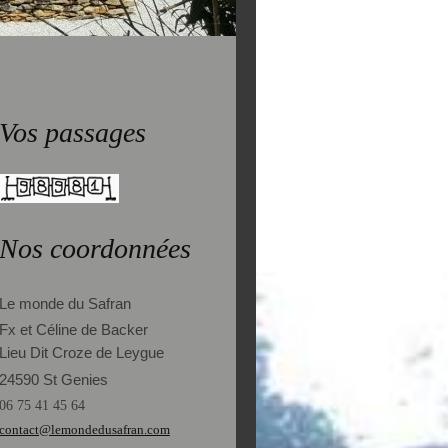
Vos passages
Nos coordonnées
Le monde du Safran
Fx et Céline de Backer
Lieu Dit Croze de Leygue
24590 St Genies
06 75 41 45 64
contact@lemondedusafran.com